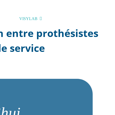
CADEMY
VISYLAB
REPLAYS
SUPPORT
en entre prothésistes
le service
’hui