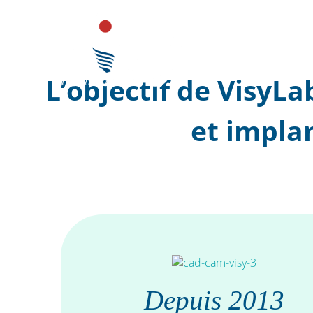
Passer
au
contenu
L’objectif de VisyLa
et implan
Depuis 2013