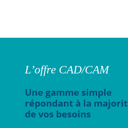
L’offre CAD/CAM
Une gamme simple
répondant à la majori
de vos besoins