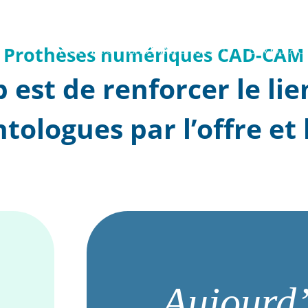
Prothèses numériques CAD-CAM
VICTORY®
EASY IMPLANT®
VISY A
b est de renforcer le li
tologues par l’offre et 
Aujourd