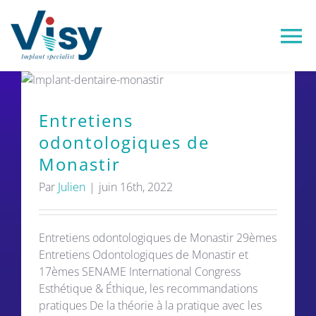
Passer
au
contenu
Tog
Nav
Victory®
Entretiens
odontologiques de
Easy Implant®
Monastir
Visy Academy
Par
Julien
|
juin 16th, 2022
VisyLab
Entretiens odontologiques de Monastir 29èmes
Entretiens Odontologiques de Monastir et
17èmes SENAME International Congress
Replays
Esthétique & Éthique, les recommandations
pratiques De la théorie à la pratique avec les