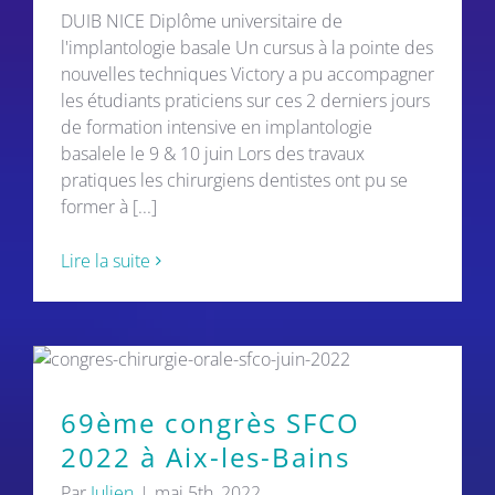
DUIB NICE Diplôme universitaire de
l'implantologie basale Un cursus à la pointe des
nouvelles techniques Victory a pu accompagner
les étudiants praticiens sur ces 2 derniers jours
de formation intensive en implantologie
basalele le 9 & 10 juin Lors des travaux
pratiques les chirurgiens dentistes ont pu se
former à [...]
Lire la suite
69ème congrès SFCO
2022 à Aix-les-Bains
Par
Julien
|
mai 5th, 2022