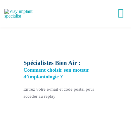
Passer
au
Tog
contenu
Nav
Victory®
Easy Implant®
Spécialistes Bien Air :
Comment choisir son moteur
Visy Academy
d’implantologie ?
Entrez votre e-mail et code postal pour
VisyLab
accéder au replay
Replays