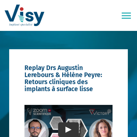
Passer
au
contenu
Tog
Nav
Victory®
Easy Implant®
Replay Drs Augustin
Lerebours & Hélène Peyre:
Visy Academy
Retours cliniques des
implants à surface lisse
VisyLab
Replays