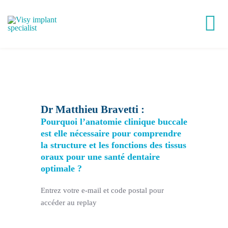
Passer
au
Tog
contenu
Nav
Victory®
Easy Implant®
Dr Matthieu Bravetti :
Pourquoi l’anatomie clinique buccale
Visy Academy
est elle nécessaire pour comprendre
la structure et les fonctions des tissus
oraux pour une santé dentaire
VisyLab
optimale ?
Entrez votre e-mail et code postal pour
Replays
accéder au replay