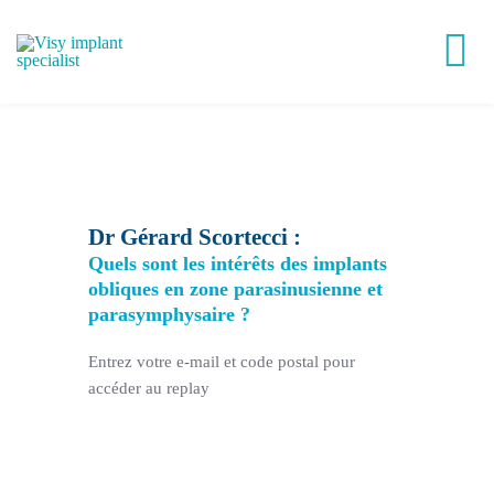
Passer
au
Tog
contenu
Nav
Victory®
Easy Implant®
Dr Gérard Scortecci :
Quels sont les intérêts des implants
Visy Academy
obliques en zone parasinusienne et
parasymphysaire ?
VisyLab
Entrez votre e-mail et code postal pour
accéder au replay
Replays