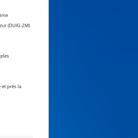
lôme
Azur (DUIG-2M)
geles
 et près la