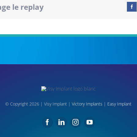
age le replay
© Copyright 2026 | Visy Implant |
Victory Implants
|
Easy Implant