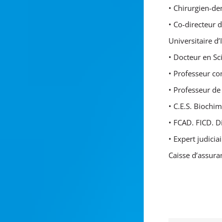
• Chirurgien-de
• Co-directeur 
Universitaire d
• Docteur en Sc
• Professeur co
• Professeur de
• C.E.S. Biochim
• FCAD. FICD. 
• Expert judici
Caisse d’assura