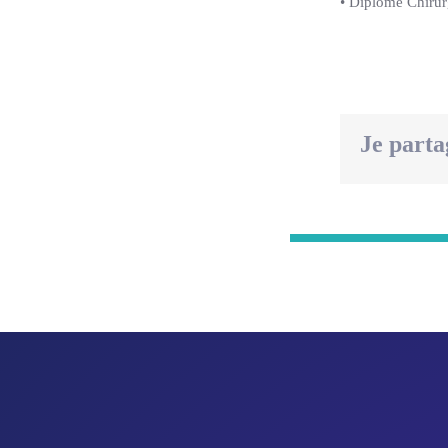
• Diplômé Chiru
Je parta