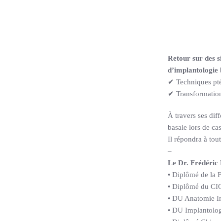
Retour sur des s
d’implantologie 
✔ Techniques pté
✔ Transformation 
À travers ses dif
basale lors de c
Il répondra à tou
–
Le Dr. Frédéric
• Diplômé de la 
• Diplômé du CI
• DU Anatomie Im
• DU Implantolog