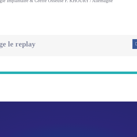
rgie Implantaire & Greffe Osseuse F. KHOURY / Allemagne
ge le replay