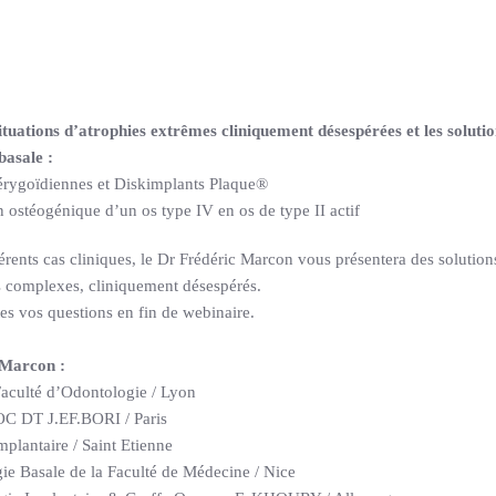
ituations d’atrophies extrêmes cliniquement désespérées et les solutio
basale :
rygoïdiennes et Diskimplants Plaque®
ostéogénique d’un os type IV en os de type II actif
férents cas cliniques, le Dr Frédéric Marcon vous présentera des solutio
as complexes, cliniquement désespérés.
tes vos questions en fin de webinaire.
 Marcon :
Faculté d’Odontologie / Lyon
OC DT J.EF.BORI / Paris
plantaire / Saint Etienne
ie Basale de la Faculté de Médecine / Nice