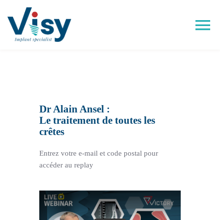
Passer
au
contenu
Tog
Nav
Victory®
Easy Implant®
Dr Alain Ansel :
Le traitement de toutes les
Visy Academy
crêtes
Entrez votre e-mail et code postal pour
VisyLab
accéder au replay
Replays