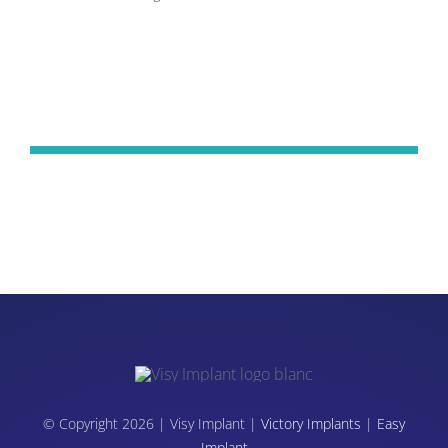
© Copyright 2026 | Visy Implant |
Victory Implants
|
Easy
Implant