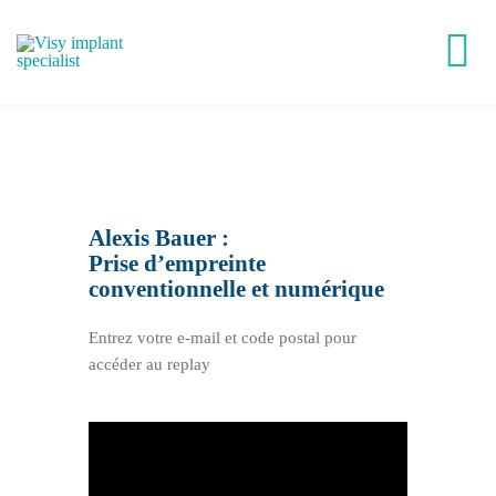
Passer
au
Tog
contenu
Nav
Victory®
Easy Implant®
Alexis Bauer :
Prise d’empreinte
conventionnelle et numérique
Visy Academy
Entrez votre e-mail et code postal pour
VisyLab
accéder au replay
Replays