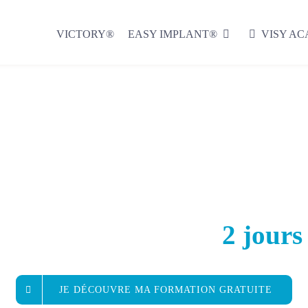
VICTORY®
EASY IMPLANT®
VISY A
ADF et bénéficier de
2 jours 
JE DÉCOUVRE MA FORMATION GRATUITE