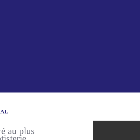
NAL
é au plus
isterie.