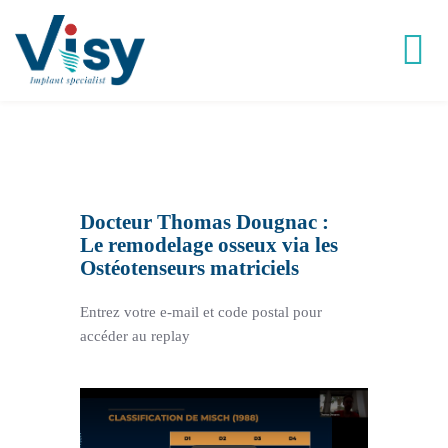
Passer
au
contenu
Tog
Nav
Victory®
Easy Implant®
Docteur Thomas Dougnac :
Le remodelage osseux via les
Visy Academy
Ostéotenseurs matriciels
Entrez votre e-mail et code postal pour
VisyLab
accéder au replay
Replays