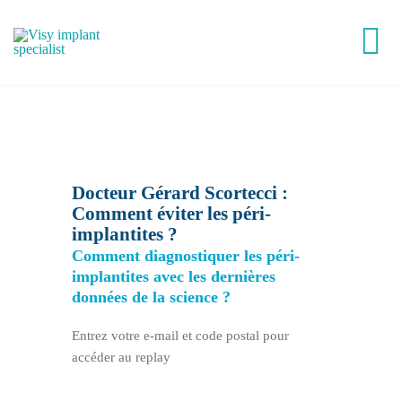
Passer
au
Tog
contenu
Nav
Victory®
Easy Implant®
Docteur Gérard Scortecci :
Comment éviter les péri-
implantites ?
Visy Academy
Comment diagnostiquer les péri-
implantites avec les dernières
VisyLab
données de la science ?
Entrez votre e-mail et code postal pour
Replays
accéder au replay