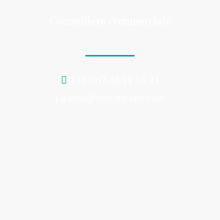
Support
Conseillère commerciale
+33 (0)7 48 11 56 21
j.garcia@visyimplant.com