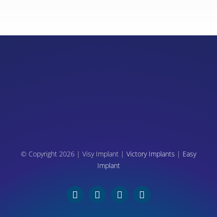
© Copyright 2026 | Visy Implant |
Victory Implants
|
Easy
Implant