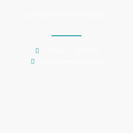
Support
Conseillère commerciale
+33 (0)6 12 59 62 79
j.bau@visyimplant.com