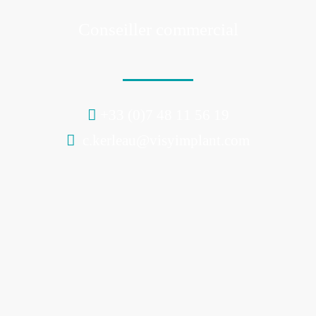
Support
Conseiller commercial
+33 (0)7 48 11 56 19
c.kerleau@visyimplant.com