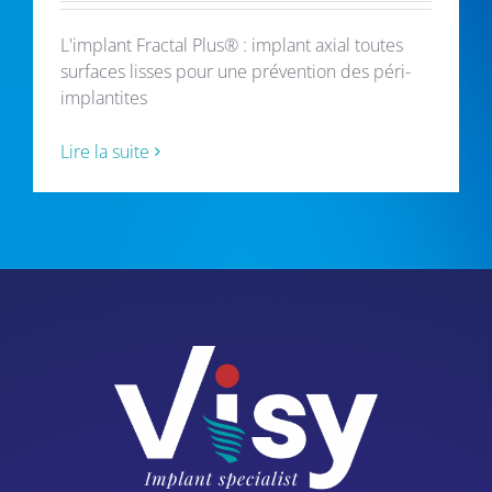
Support
L'implant Fractal Plus® : implant axial toutes
surfaces lisses pour une prévention des péri-
implantites
Lire la suite